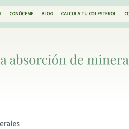
1
CONÓCEME
BLOG
CALCULA TU COLESTEROL
C
la absorción de minera
nerales