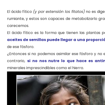
El ácido fítico
(y por extensión los fitatos)
no es dige
rumiante, y estos son capaces de metabolizarlo graci
carecemos.
El ácido fítico es la forma que tienen las plantas 
aceites de semillas puede llegar a una proporció
de ese fósforo.
¿Entonces si no podemos asimilar ese fósforo y no 
contrario,
si no nos nutre lo que hace es antin
minerales imprescindibles como el hierro.