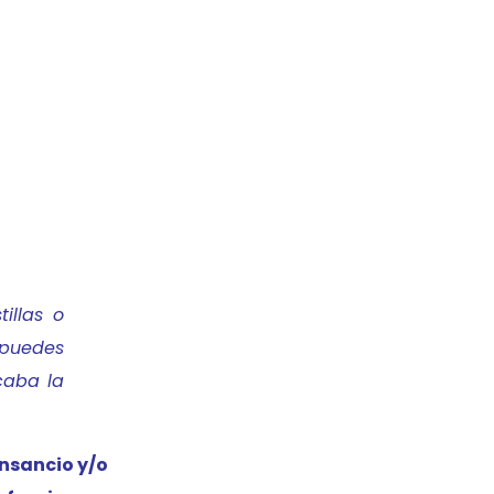
illas o
o puedes
caba la
nsancio y/o