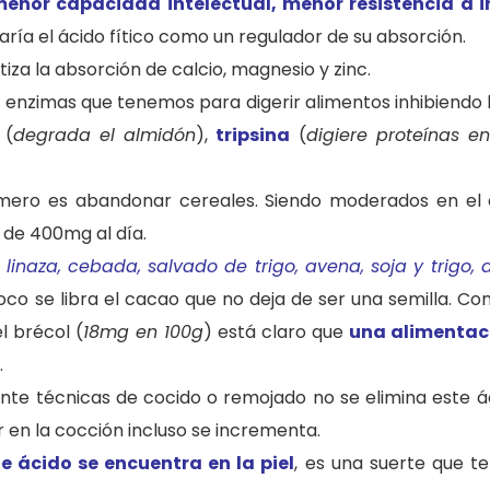
menor capacidad intelectual, menor resistencia a i
aría el ácido fítico como un regulador de su absorción.
tiza la absorción de calcio, magnesio y zinc.
s enzimas que tenemos para digerir alimentos inhibiendo 
(
degrada el almidón
),
tripsina
(
digiere proteínas en
primero es abandonar cereales. Siendo moderados en e
 de 400mg al día.
 linaza, cebada, salvado de trigo, avena, soja y trigo
co se libra el cacao que no deja de ser una semilla. C
el brécol (
18mg en 100g
) está claro que
una alimentac
.
nte técnicas de cocido o remojado no se elimina este á
r en la cocción incluso se incrementa.
e ácido se encuentra en la piel
, es una suerte que 