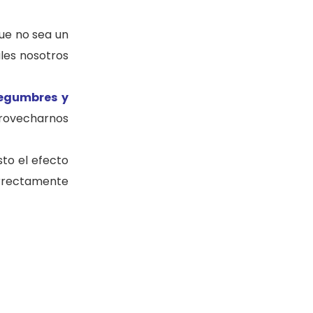
ue no sea un
ales nosotros
 legumbres y
provecharnos
to el efecto
rrectamente