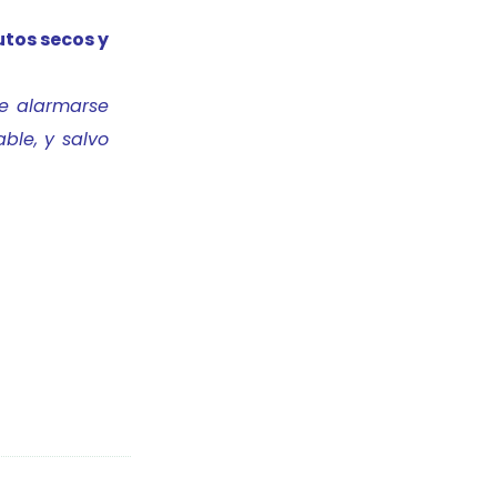
utos secos y
ue alarmarse
ble, y salvo