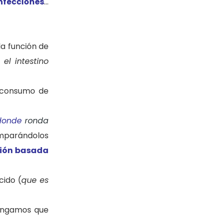
nfecciones
…
la función de
 el intestino
l consumo de
, donde
ronda
omparándolos
ión basada
cido (
que es
tengamos que