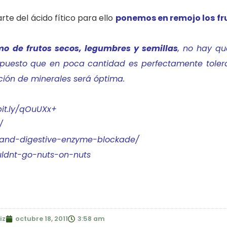
rte del ácido fítico para ello
ponemos en remojo los fr
o de frutos secos, legumbres y semillas
, no hay q
 puesto que en poca cantidad es perfectamente tolera
ción de minerales será óptima.
bit.ly/qOuUXx+
/
d-and-digestive-enzyme-blockade/
uldnt-go-nuts-on-nuts
iz
octubre 18, 2011
3:58 am