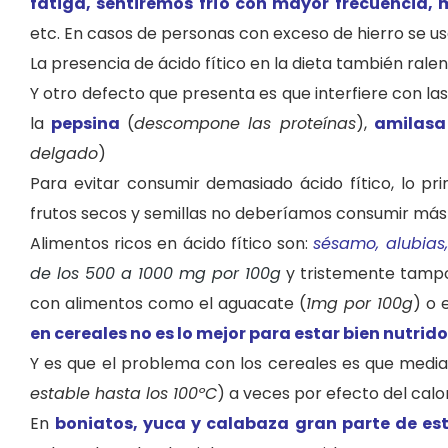
fatiga, sentiremos frío con mayor frecuencia, 
etc. En casos de personas con exceso de hierro se us
La presencia de ácido fítico en la dieta también ralen
Y otro defecto que presenta es que interfiere con la
la
pepsina
(
descompone las proteínas
),
amilasa
delgado
)
Para evitar consumir demasiado ácido fítico, lo 
frutos secos y semillas no deberíamos consumir más
Alimentos ricos en ácido fítico son:
sésamo, alubias,
de los 500 a 1000 mg por 100g
y tristemente tampo
con alimentos como el aguacate (
1mg por 100g
) o 
en cereales no es lo mejor para estar bien nutrido
Y es que el problema con los cereales es que media
estable hasta los 100ºC
) a veces por efecto del calo
En
boniatos, yuca y calabaza gran parte de est