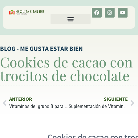
CALCULA TU COLESTEROL
MENU-ANT
BLOG - ME GUSTA ESTAR BIEN
Cookies de cacao con
trocitos de chocolate
ANTERIOR
SIGUIENTE
Vitaminas del grupo B para luchar contra infecciones
Suplementación de Vitamina D3 y riesgo de toxicidad
Cookies de cacao con troc