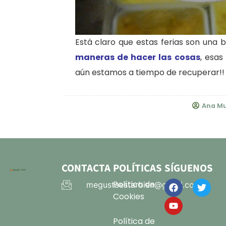
Está claro que estas ferias son una
maneras de hacer las cosas
, esa
aún estamos a tiempo de recuperar!!
Ana Mu
CONTACTA
POLÍTICAS
SÍGUENOS
Política de
megustaestarbien@gmail.com
Cookies
Política de