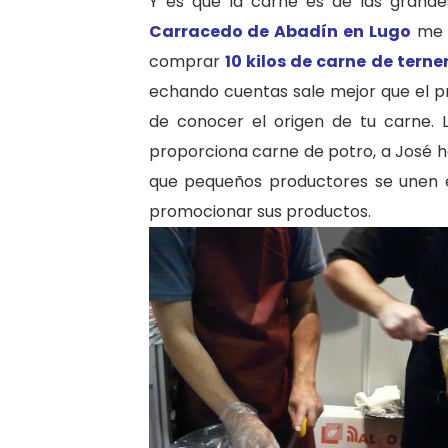
Y es que la carne es de las grande
Carracedo de Abadín en Lugo
me e
comprar
10 kilos de carne de tern
echando cuentas sale mejor que el pr
de conocer el origen de tu carne.
proporciona carne de potro, a José h
que pequeños productores se unen
promocionar sus productos.