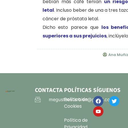
bebían más café tenían
un riesg
letal
. Incluso beber de una a tres ta
cáncer de próstata letal.
Dicho esto parece que
los benef
superiores a sus prejuicios
, inclúye
Ana Muñi
CONTACTA
POLÍTICAS
SÍGUENOS
Política de
megustaestarbien@gmail.com
Cookies
Política de
Privacidad