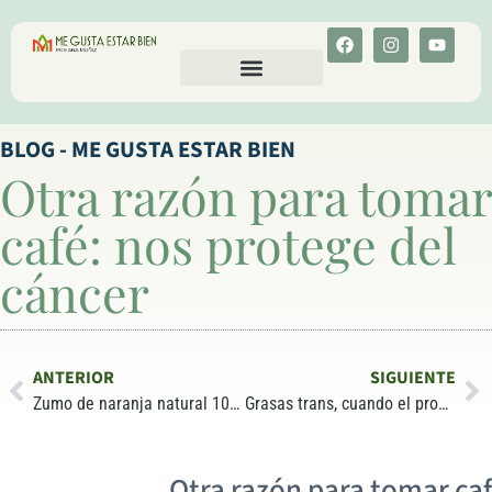
CALCULA TU COLESTEROL
MENU-ANT
BLOG - ME GUSTA ESTAR BIEN
Otra razón para tomar
café: nos protege del
cáncer
ANTERIOR
SIGUIENTE
Zumo de naranja natural 100%, química 100%
Grasas trans, cuando el problema es la grasa
Otra razón para tomar caf