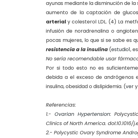
ayunas mediante la disminución de la 
aumento de la captación de glucos
arterial
y colesterol LDL. (4) La met
infusión de noradrenalina o angiotens
pocas mujeres, lo que si se sabe es 
resistencia a la insulina
(
estudio1
, e
No sería recomendable usar fármacos
Por si todo esto no es suficientem
debida a el exceso de andrógenos en
insulina, obesidad o dislipidemia. (
ver
y
Referencias:
1.-
Ovarian Hypertension
: Polycyst
Clinics of North America. doi:10.1016/j.e
2.- Polycystic Ovary Syndrome Andr