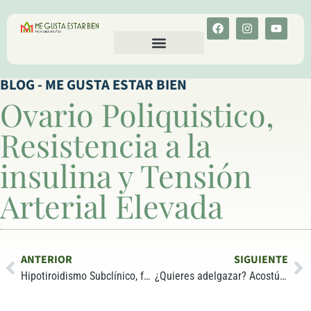
CALCULA TU COLESTEROL
MENU-ANT
BLOG - ME GUSTA ESTAR BIEN
Ovario Poliquistico,
Resistencia a la
insulina y Tensión
Arterial Elevada
ANTERIOR
SIGUIENTE
Hipotiroidismo Subclínico, factores que afectan al funcionamiento de la tiroides
¿Quieres adelgazar? Acostúmbrate a dormir mucho