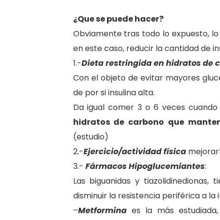
¿Que se puede hacer?
Obviamente tras todo lo expuesto, lo
en este caso, reducir la cantidad de in
1.-
Dieta restringida en hidratos de 
Con el objeto de evitar mayores glu
de por si insulina alta.
Da igual comer 3 o 6 veces cuando
hidratos de carbono que manten
(
estudio
)
2.-
Ejercicio/actividad física
mejoraría
3.-
Fármacos Hipoglucemiantes
:
Las biguanidas y tiazolidinedionas
disminuir la resistencia periférica a la 
–
Metformina
es la más estudiada,