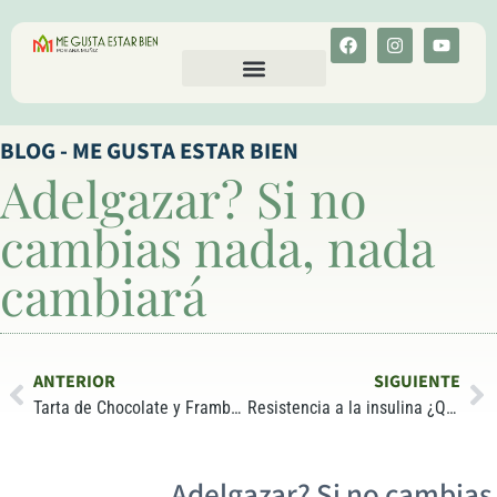
CALCULA TU COLESTEROL
MENU-ANT
BLOG - ME GUSTA ESTAR BIEN
Adelgazar? Si no
cambias nada, nada
cambiará
ANTERIOR
SIGUIENTE
Tarta de Chocolate y Frambuesas #SinGluten #SinAzúcar #SinLácteos
Resistencia a la insulina ¿Qué es exactamente?
Adelgazar? Si no cambias