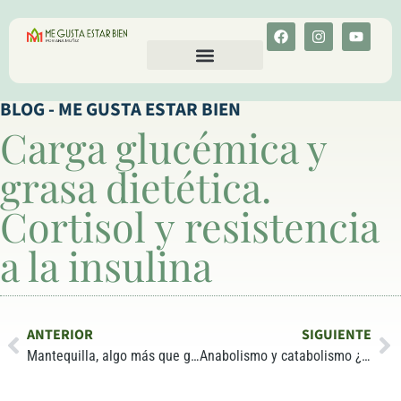
CALCULA TU COLESTEROL
MENU-ANT
BLOG - ME GUSTA ESTAR BIEN
Carga glucémica y
grasa dietética.
Cortisol y resistencia
a la insulina
ANTERIOR
SIGUIENTE
Mantequilla, algo más que grasa y calorías
Anabolismo y catabolismo ¿por qué engordamos?