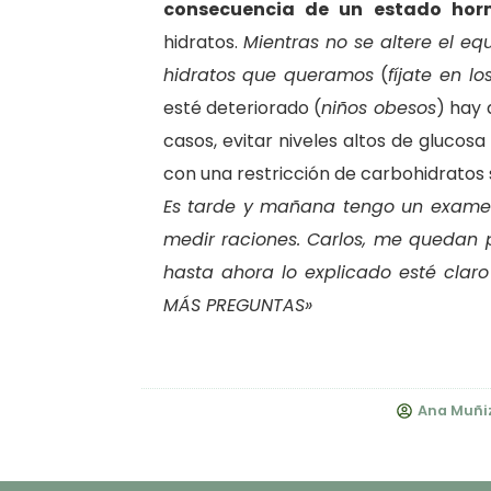
consecuencia de un estado hor
hidratos.
Mientras no se altere el eq
hidratos que queramos
(
fíjate en l
esté deteriorado (
niños obesos
) hay 
casos, evitar niveles altos de glucos
con una restricción de carbohidratos s
Es tarde y mañana tengo un examen
medir raciones. Carlos, me quedan 
hasta ahora lo explicado esté claro
MÁS PREGUNTAS»
Ana Muñi