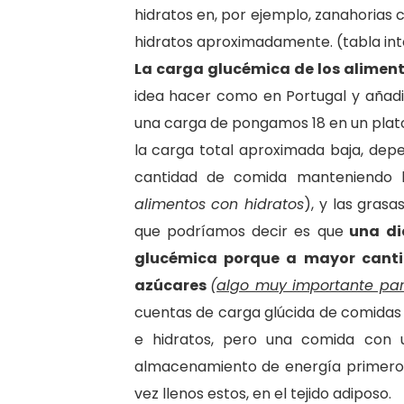
hidratos en, por ejemplo, zanahorias
hidratos aproximadamente. (tabla int
La carga glucémica de los alimen
idea hacer como en Portugal y añadir 
una carga de pongamos 18 en un plat
la carga total aproximada baja, de
cantidad de comida manteniendo 
alimentos con hidratos
), y las grasa
que podríamos decir es que
una die
glucémica porque a mayor canti
azúcares
(
algo muy importante par
cuentas de carga glúcida de comidas 
e hidratos, pero una comida con u
almacenamiento de energía primero
vez llenos estos, en el tejido adiposo.