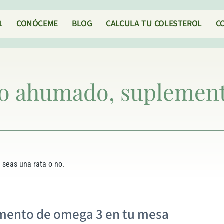
1
CONÓCEME
BLOG
CALCULA TU COLESTEROL
C
ao ahumado, suplement
 seas una rata o no.
mento de omega 3 en tu mesa