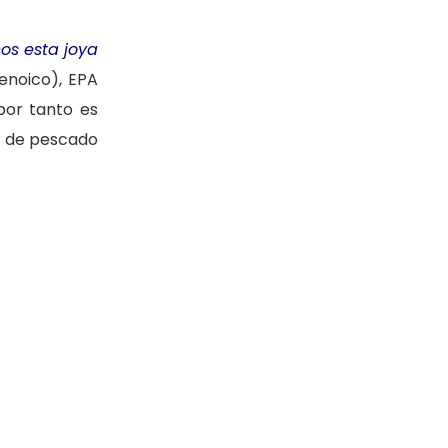
os esta joya
enoico), EPA
por tanto es
te de pescado