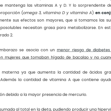
que mantenga las vitaminas A y D. Y lo sorprendente d
proporción (
omega 3, vitamina D y vitamina A
)
en conj
tamente sus efectos son mayores, que si tomamos las su
liposolubles necesitan grasa para metabolizarse. En est
rado 2.
embarazo se asocia con un
menor riesgo de diabetes 
 en mujeres que tomaban hígado de bacalao y no cua
 materna ya que aumenta la cantidad de ácidos gras
. Además la cantidad de vitamina A que contiene ayud
ón debido a la mayor presencia de mercurio.
sumada al total en la dieta,
pudiendo producir una hiperv