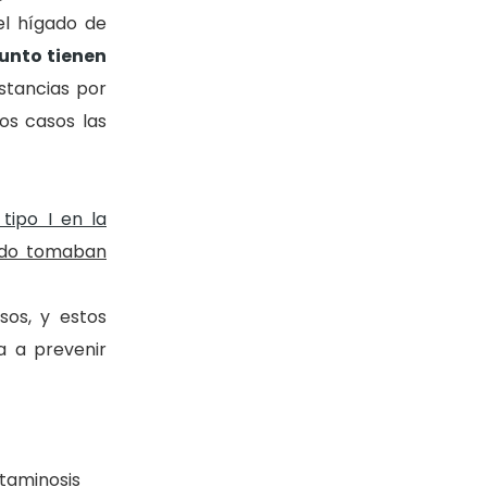
el hígado de
unto tienen
stancias por
os casos las
tipo I en la
ndo tomaban
os, y estos
a a prevenir
itaminosis