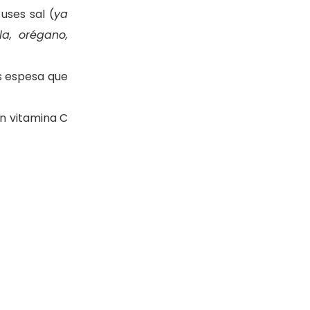
uses sal (
ya
la, orégano,
s espesa que
en vitamina C