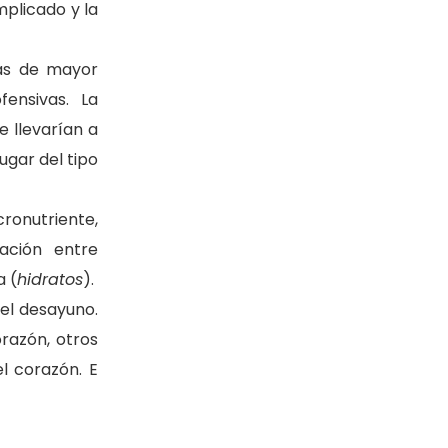
mplicado y la
as de mayor
fensivas. La
 llevarían a
ugar del tipo
ronutriente,
lación entre
a (
hidratos
).
el desayuno.
razón, otros
l corazón. E