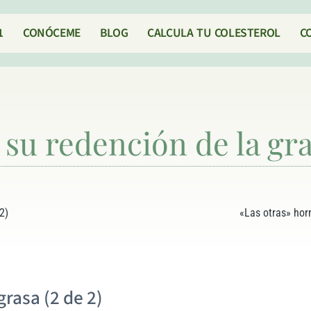
1
CONÓCEME
BLOG
CALCULA TU COLESTEROL
C
 su redención de la gras
2)
«Las otras» hor
grasa (2 de 2)