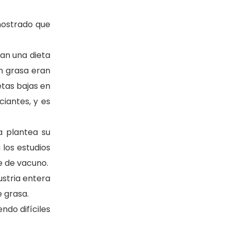
emostrado que
n una dieta
n grasa eran
tas bajas en
iantes, y es
a plantea su
los estudios
ne de vacuno.
ustria entera
 grasa.
ndo difíciles