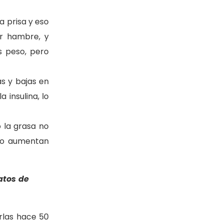
a prisa y eso
ir hambre, y
 peso, pero
as y bajas en
insulina, lo
o la grasa no
no
aumentan
atos de
las hace 50