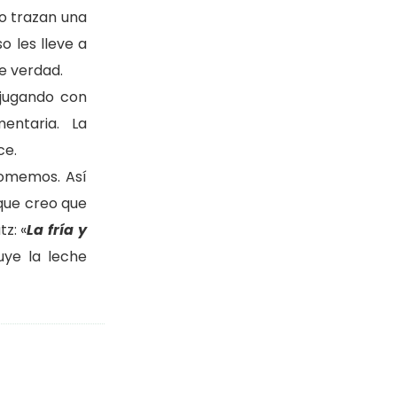
o trazan una
 les lleve a
e verdad.
 jugando con
entaria. La
ce.
comemos. Así
 que creo que
tz:
«
La fría y
luye la leche