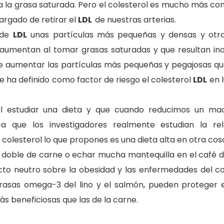
a la grasa saturada. Pero el colesterol es mucho más co
rgado de retirar el
LDL
de nuestras arterias.
 de
LDL
unas partículas más pequeñas y densas y otr
 aumentan al tomar grasas saturadas y que resultan ino
ce aumentar las partículas más pequeñas y pegajosas que
 ha definido como factor de riesgo el colesterol
LDL
en l
l estudiar una dieta y que cuando reducimos un mac
ca que los investigadores realmente estudian la re
colesterol lo que propones es una dieta alta en otra cos
 doble de carne o echar mucha mantequilla en el café d
cto neutro sobre la
obesidad y las enfermedades del co
rasas
omega-3 del lino y el salmón, pueden proteger e
ás beneficiosas que las de la carne.