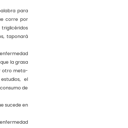
palabra para
ue corre por
triglicéridos
os, taponará
y enfermedad
 que la grasa
r otro meta-
studios, el
 consumo de
que sucede en
e enfermedad