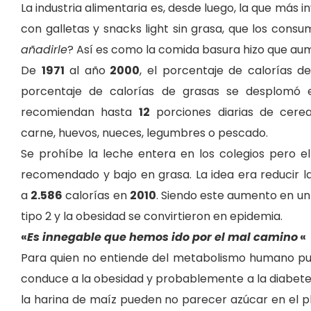
La industria alimentaria es, desde luego, la que más 
con galletas y snacks light sin grasa, que los consum
añadirle
? Así es como la comida basura hizo que aum
De
1971
al año
2000
, el porcentaje de calorías
de
porcentaje de calorías de grasas se desplomó 
recomiendan hasta
12
porciones diarias de cere
carne, huevos, nueces, legumbres o pescado.
Se prohíbe la leche entera en los colegios pero
recomendado y bajo en grasa. La idea era reducir 
a
2.586
calorías en
2010
. Siendo este aumento en u
tipo 2 y la obesidad se convirtieron en
epidemia.
«
Es innegable que hemos ido por el mal camino
«
Para quien no entiende del metabolismo humano pue
conduce a la obesidad y probablemente a la diabetes
la harina de maíz pueden no parecer azúcar en el pla