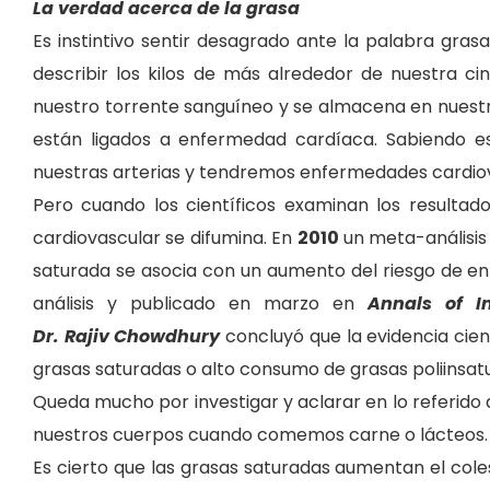
La verdad acerca de la grasa
Es instintivo sentir desagrado ante la palabra gr
describir los kilos de más alrededor de nuestra c
nuestro torrente sanguíneo y se almacena en nuestro t
están ligados a enfermedad cardíaca. Sabiendo es
nuestras arterias y tendremos enfermedades cardio
Pero cuando
los científicos examinan los resulta
cardiovascular se difumina. En
2010
un
meta-análisis
saturada se asocia con un aumento del
riesgo de e
análisis y publicado en marzo en
Annals of I
Dr.
Rajiv
Chowdhury
concluyó
que la evidencia cien
grasas saturadas o alto
consumo de grasas poliinsat
Queda mucho por investigar y aclarar en lo referido 
nuestros cuerpos cuando comemos carne o lácteos.
Es cierto que
las grasas saturadas aumentan el cole