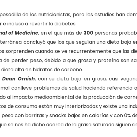
pesadilla de los nutricionistas, pero los estudios han d
e incluso a revertir la diabetes.
al of Medicine
, en el que más de
300
personas probaba
iterránea concluyó que los que seguían una dieta baja e
nos sorprenden cuando se ve recurrentemente que las die
a de perder peso, debido a que grasa y proteína son sac
dieta alta en hidratos de carbono.
. Dean Ornish
, con su dieta baja en grasa, casi vegan
imal conlleve
problemas de salud haciendo referencia a 
Unido al impacto medioambiental de la producción de car
itos de consumo están muy interiorizados y existe una ind
eso con barritas y snacks bajos en calorías y con 0% de
que se nos ha dicho acerca de la grasa saturada siguen sie