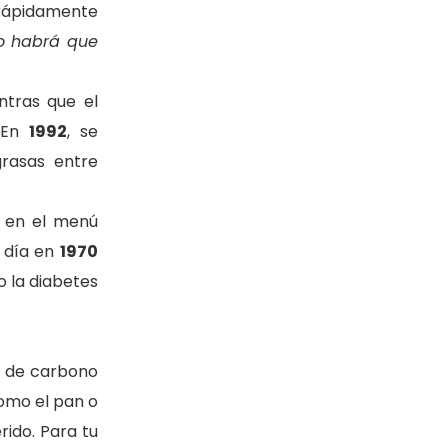
n rápidamente
o habrá que
ntras que el
. En
1992
, se
rasas entre
e en el menú
 día en
1970
o la diabetes
s de carbono
como el pan o
rido. Para tu