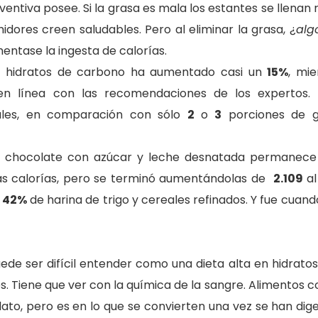
inventiva posee. Si la grasa es mala los estantes se llena
idores creen saludables. Pero al eliminar la grasa, ¿
alg
entase la ingesta de calorías.
 hidratos de carbono ha aumentado casi un
15%
, mie
en línea con las recomendaciones de los expertos
ales, en comparación con sólo
2
o
3
porciones de g
 el chocolate con azúcar y leche desnatada permanec
las calorías, pero se terminó aumentándolas de
2.109
al
n
42%
de harina de trigo y cereales refinados. Y fue cuand
de ser difícil entender como una dieta alta en hidrato
. Tiene que ver con la química de la sangre. Alimentos 
to, pero es en lo que se convierten una vez se han dige