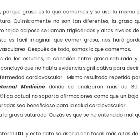
asa, porque grasa es lo que comemos y se usa la misma 
intura. Químicamente no son tan diferentes, la grasa q
ejido adiposo se llaman triglicéridos y altos niveles de 
to es fácil imaginar que comer grasa, nos hará gord
vasculares. Después de todo, somos lo que comemos.
dos de los estudios, la conexión entre grasa saturada 
 concluyó que no había evidencia significativa para decir
nfermedad cardiovascular.
Mismo resultado repetido po
nternal Medicine
donde se analizaron más de 80 e
tífica actual no soporta
afirmaciones como que un
bajo
uradas
sea beneficioso para la salud cardiovascular.
a la grasa saturada. Quizás es que se ha entendido mal 
sterol
LDL
y este dato se asocia con tasas más altas d