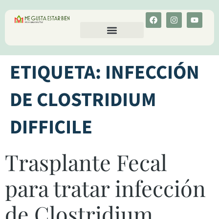
CALCULA TU COLESTEROL
MENU-ANT
ETIQUETA:
INFECCIÓN
DE CLOSTRIDIUM
DIFFICILE
Trasplante Fecal
para tratar infección
de Clostridium