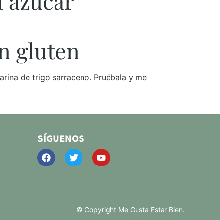
i azúcar
in gluten
harina de trigo sarraceno. Pruébala y me
SÍGUENOS
© Copyright Me Gusta Estar Bien.