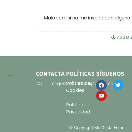
Malo será si no me inspiro con alguna 
Ana Mu
CONTACTA
POLÍTICAS
SÍGUENOS
Política de
megustaestarbien@gmail.com
Cookies
Política de
Privacidad
© Copyright Me Gusta Estar