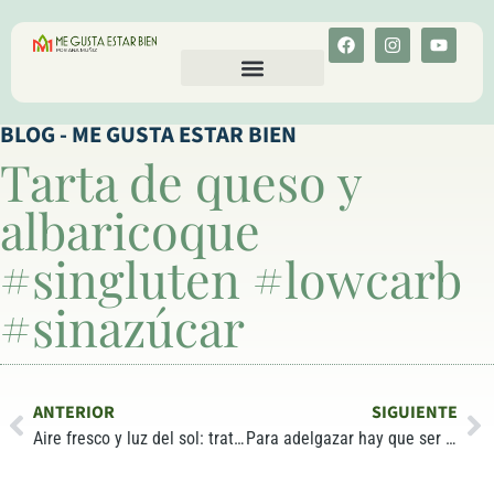
CALCULA TU COLESTEROL
MENU-ANT
BLOG - ME GUSTA ESTAR BIEN
Tarta de queso y
albaricoque
#singluten #lowcarb
#sinazúcar
ANTERIOR
SIGUIENTE
Aire fresco y luz del sol: tratamiento para infecciones
Para adelgazar hay que ser más listo que el hambre