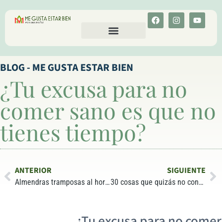
CALCULA TU COLESTEROL
MENU-ANT
BLOG - ME GUSTA ESTAR BIEN
¿Tu excusa para no
comer sano es que no
tienes tiempo?
ANTERIOR
SIGUIENTE
Almendras tramposas al horno de Matutano
30 cosas que quizás no conozcas sobre tu cuerpo
¿Tu excusa para no comer