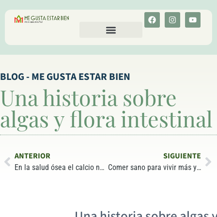
CALCULA TU COLESTEROL
MENU-ANT
BLOG - ME GUSTA ESTAR BIEN
Una historia sobre
algas y flora intestinal
ANTERIOR
SIGUIENTE
En la salud ósea el calcio no lo es todo
Comer sano para vivir más y mejor: a revisión!!
Una historia sobre algas y 