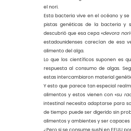
el nori.
Esta bacteria vive en el océano y se 
pistas genéticas de la bacteria y
descubrió que esa cepa «
devora nori
estadounidenses carecían de esa v
alimento del alga.
Lo que los científicos suponen es q
respuesta al consumo de algas. Seg
estas intercambiaron material genétic
Y esto que parece tan especial real
alimentos y estos vienen con «
su ra
intestinal necesita adaptarse para so
de tiempo puede ser digerido sin pro
alimentos y ambientes y ser capaces d
¿Pero si se consume sushi en EEUU po