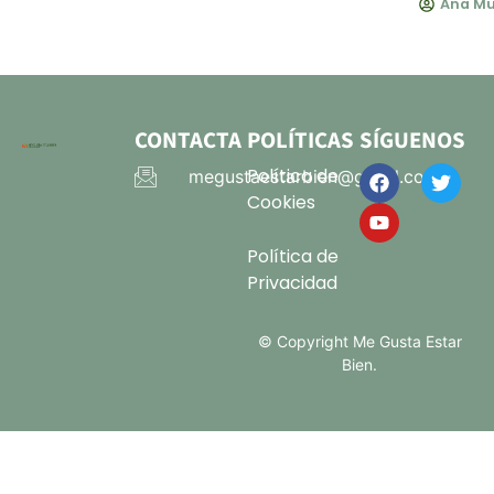
Ana Mu
CONTACTA
POLÍTICAS
SÍGUENOS
Política de
megustaestarbien@gmail.com
Cookies
Política de
Privacidad
© Copyright Me Gusta Estar
Bien.