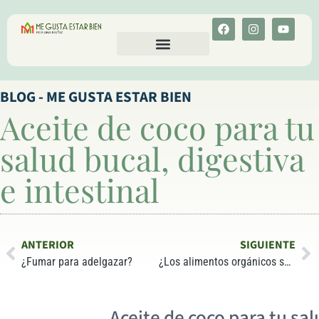
CALCULA TU COLESTEROL
MENU-ANT
BLOG - ME GUSTA ESTAR BIEN
Aceite de coco para tu
salud bucal, digestiva
e intestinal
ANTERIOR
SIGUIENTE
¿Fumar para adelgazar?
¿Los alimentos orgánicos son mejores que los no orgánicos?
Aceite de coco para tu sal