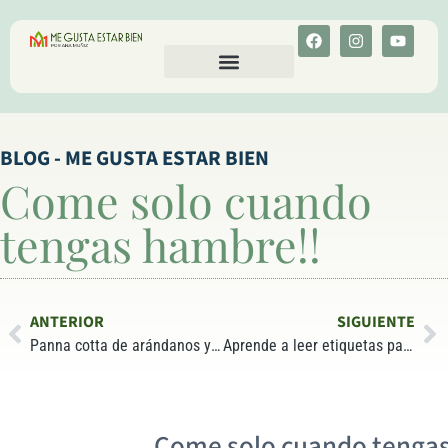
CALCULA TU COLESTEROL
MENU-ANT
BLOG - ME GUSTA ESTAR BIEN
Come solo cuando
tengas hambre!!
ANTERIOR
SIGUIENTE
Panna cotta de arándanos y coco con semillas de amapola
Aprende a leer etiquetas para saber comprar
Come solo cuando tengas