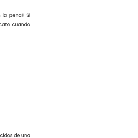
la pena!! Si
acate cuando
ácidos de una