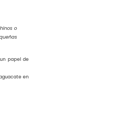
hinos o
equeñas
 un papel de
 aguacate en