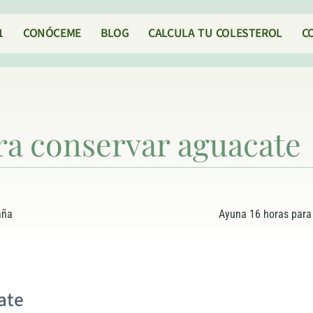
1
CONÓCEME
BLOG
CALCULA TU COLESTEROL
C
a conservar aguacate
aña
Ayuna 16 horas para
ate