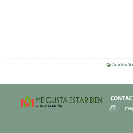
Ana Muñi
CONTAC
meg