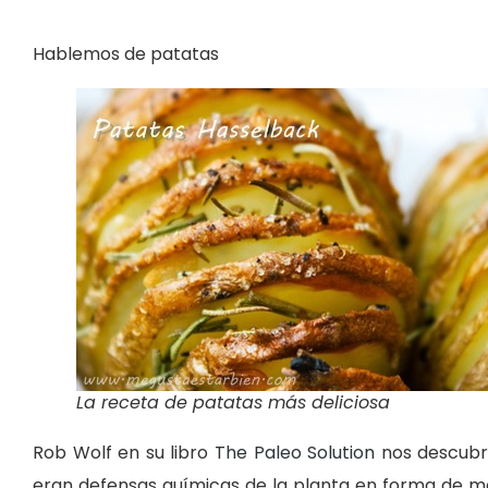
Hablemos de patatas
La receta de patatas más deliciosa
Rob Wolf en su libro
The Paleo Solution
nos descubri
eran defensas químicas de la planta en forma de molé