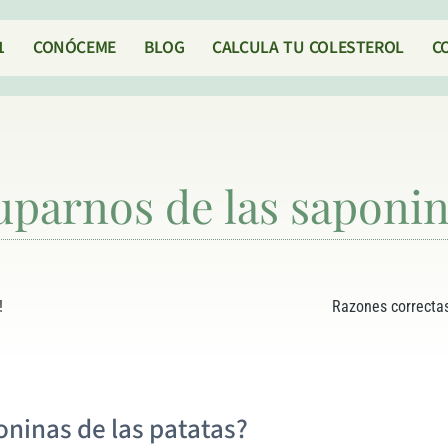
1
CONÓCEME
BLOG
CALCULA TU COLESTEROL
C
arnos de las saponina
!
Razones correctas
ninas de las patatas?