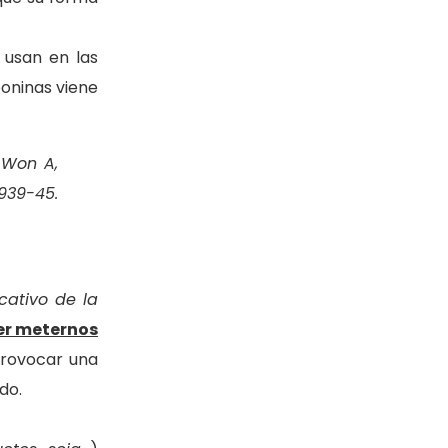
 usan en las
poninas viene
 Won A,
39-45.
cativo de la
er meternos
provocar una
do.