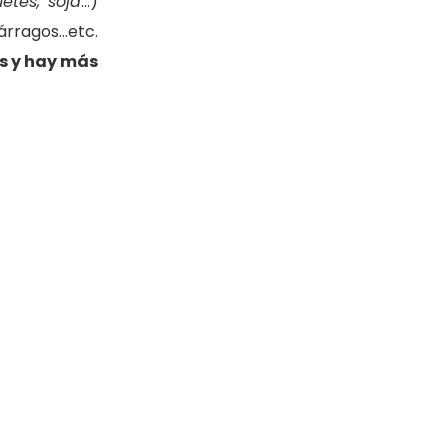
etes, soja
…)
árragos…etc.
as y hay más