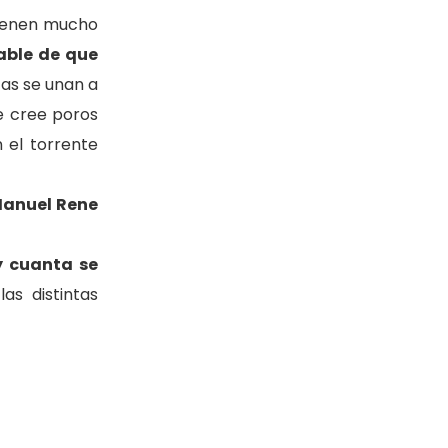
tienen mucho
able de que
tas se unan a
ue cree poros
 el torrente
Manuel Rene
y cuanta se
as distintas