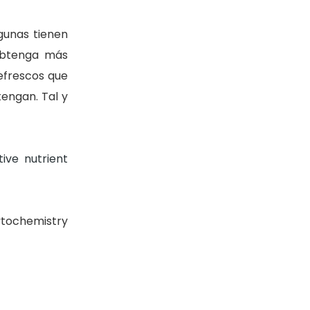
gunas tienen
 obtenga más
efrescos que
tengan. Tal y
ive nutrient
ytochemistry