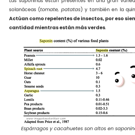
Las saponinas están presentes en una gran varie
solanáceas (
tomate, patatas
) y también en la qui
Actúan como repelentes de insectos, por eso siem
cantidad mientras están más verdes
.
Espárragos y cacahuetes son altos en saponin