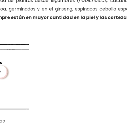
dad de plantas desde legumbres (
habichuelas, cacahu
noa, germinados y en el ginseng, espinacas cebolla esp
pre están en mayor cantidad en la piel y las cortez
as