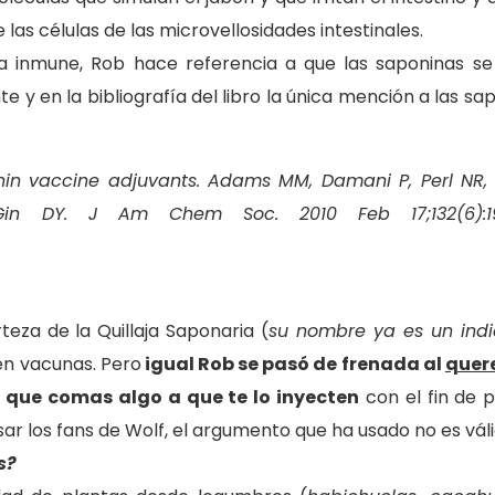
las células de las microvellosidades intestinales.
ma inmune, Rob hace referencia a que las saponinas se
 en la bibliografía del libro la única mención a las sa
onin vaccine adjuvants. Adams MM, Damani P, Perl NR,
Gin DY. J Am Chem Soc. 2010 Feb 17;132(6):19
teza de la Quillaja Saponaria (
su nombre ya es un indi
 en vacunas. Pero
igual Rob se pasó de frenada al
quer
 que comas algo a que te lo inyecten
con el fin de 
ar los fans de Wolf, el argumento que ha usado no es váli
s?