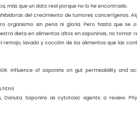
a, más que un dato real porque no lo he encontrado.
inhibidoras del crecimiento de tumores cancerígenos. Al
tro organismo sin pena ni gloria. Pero hasta que se
estra dieta en alimentos altos en saponinas, no tomar r
el remojo, lavado y cocción de los alimentos que las con
GR.
Influence of saponins on gut permeability and act
s.html
a, Danuta.
Saponins as cytotoxic agents: a review
. Ph