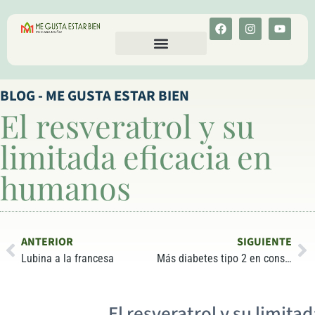
CALCULA TU COLESTEROL
MENU-ANT
BLOG - ME GUSTA ESTAR BIEN
El resveratrol y su
limitada eficacia en
humanos
ANTERIOR
SIGUIENTE
Lubina a la francesa
Más diabetes tipo 2 en consumidores de azúcar
El resveratrol y su limit