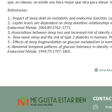
que, en obesos, no existe una hora mejor que otra para elevar 
Referencias:
1,- Impact of sleep debt on metabolic and endocrine function. 
2,- Leptin levels are dependent on sleep duration: relationships 
Endocrinol Metab. 2004;89:5762–5771.
3,-Associations between sleep loss and increased risk of obesit
4,- Slow-wave sleep and the risk of type 2 diabetes in humans. 
5,- Effects of sleep fragmentation on glucose metabolism in nor
6,-Abnormal temporal patterns of glucose tolerance in obesity: re
Endocrinol Metab. 1994;79:1797–1805.
Ana Mu
CONTAC
meg