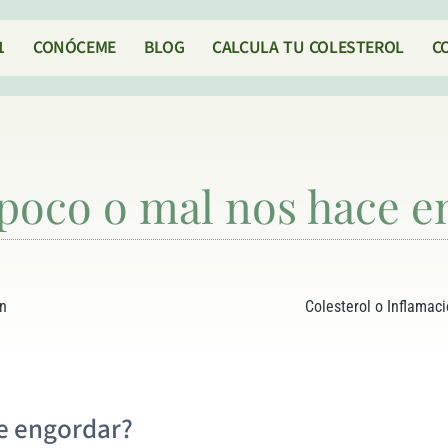
1
CONÓCEME
BLOG
CALCULA TU COLESTEROL
C
poco o mal nos hace e
n
Colesterol o Inflama
e engordar?