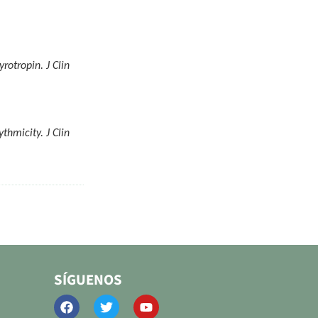
rotropin. J Clin
thmicity. J Clin
SÍGUENOS