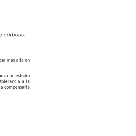
e carbono.
osa más alta en
uevo un estudio
tolerancia a la
ara compensarla