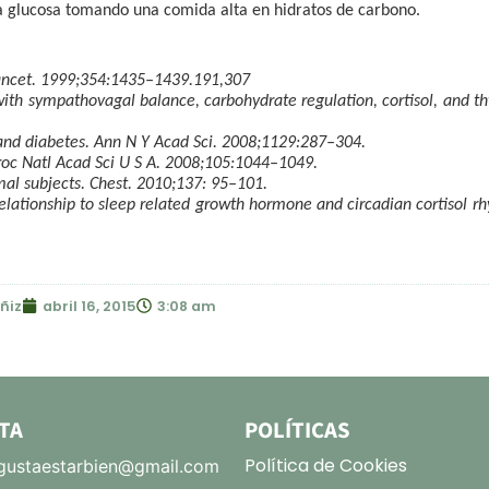
la glucosa tomando una comida alta en hidratos de carbono.
Lancet. 1999;354:1435–1439.191,307
with sympathovagal balance, carbohydrate regulation, cortisol, and thy
y and diabetes. Ann N Y Acad Sci. 2008;1129:287–304.
Proc Natl Acad Sci U S A. 2008;105:1044–1049.
mal subjects. Chest. 2010;137: 95–101.
lationship to sleep related growth hormone and circadian cortisol rhy
ñiz
abril 16, 2015
3:08 am
TA
POLÍTICAS
Política de Cookies
ustaestarbien@gmail.com