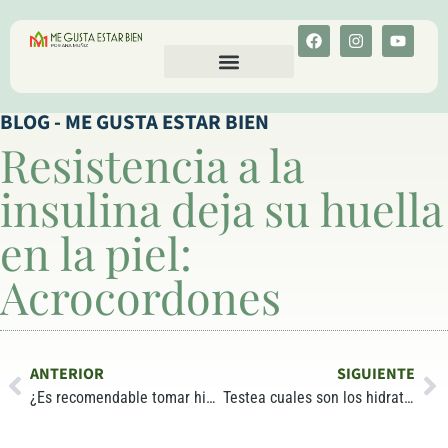
CALCULA TU COLESTEROL
MENU-ANT
BLOG - ME GUSTA ESTAR BIEN
Resistencia a la
insulina deja su huella
en la piel:
Acrocordones
ANTERIOR
SIGUIENTE
¿Es recomendable tomar hidratos de carbono refinados en la cena?
Testea cuales son los hidratos de carbono que te perjudican! Reseña: Wired to eat