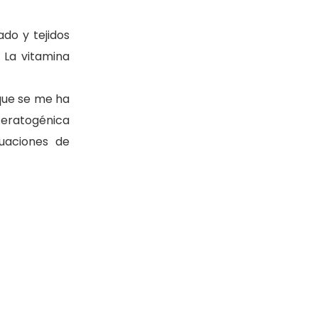
ado y tejidos
 La vitamina
que se me ha
teratogénica
uaciones de