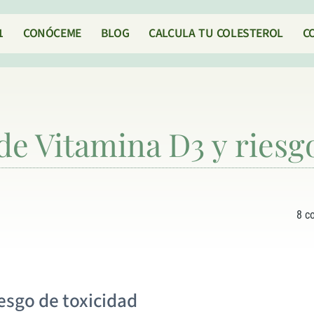
1
CONÓCEME
BLOG
CALCULA TU COLESTEROL
C
e Vitamina D3 y riesgo
8 c
esgo de toxicidad