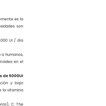
emente es la
esidades son
.000 UI / día
do a humanos
,
roidea en el
s de 5000UI
pción y bajo
 la vitamina
oras
), C: The