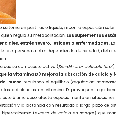
su toma en pastillas o líquida, ni con la exposición solar 
 quien regula su metabolización.
Los suplementos está
nciales, estrés severo, lesiones o enfermedades.
La
de una persona a otra dependiendo de su edad, dieta, es
ada.
o a que su compuesto activo (
125-dihidroxicolecalciferol
)
 que
la vitamina D3 mejora la absorción de calcio y f
 del hueso
regulando el equilibrio (
regulación homeost
 las deficiencias en Vitamina D provoquen raquitism
es este último caso afecta especialmente en situacione
tación y la lactancia con resultado a largo plazo de os
 hipercalcemia (
exceso de calcio en sangre
) que man