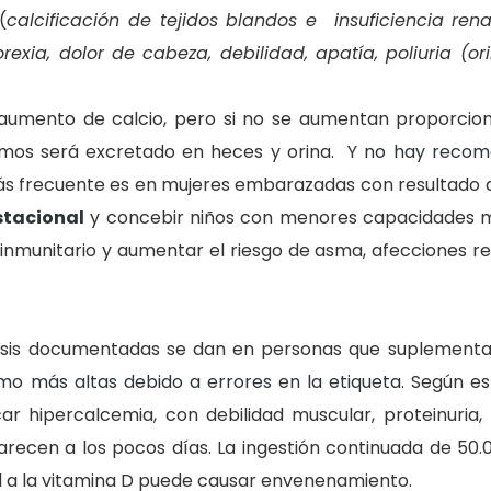
(
calcificación de tejidos blandos e insuficiencia rena
rexia, dolor de cabeza, debilidad, apatía, poliuria (o
aumento de calcio, pero si no se aumentan proporcio
amos será excretado en heces y orina. Y
no hay recom
más frecuente es en mujeres embarazadas con resultado
stacional
y concebir niños con menores capacidades 
 inmunitario y aumentar el riesgo de asma, afecciones re
nosis documentadas se dan en personas que suplement
mo más altas debido a errores en la etiqueta
. Según es
r hipercalcemia, con debilidad muscular, proteinuria, 
parecen a los pocos días. La ingestión continuada de 50
l a la vitamina D puede causar envenenamiento.