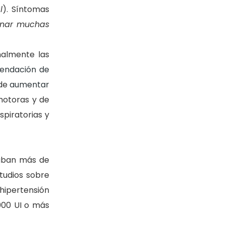
l
). Síntomas
rinar muchas
nalmente las
endación de
 de
aumentar
motoras y de
spiratorias y
aban más de
tudios sobre
hipertensión
.000 UI o más