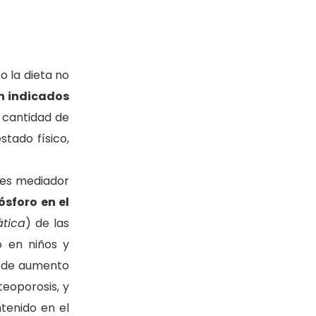
o la dieta no
n indicados
 cantidad de
tado físico,
 es mediador
ósforo en el
ática
) de las
o en niños y
s de aumento
teoporosis, y
tenido en el