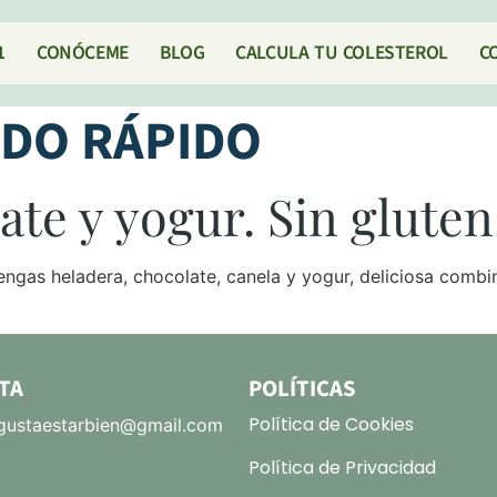
1
CONÓCEME
BLOG
CALCULA TU COLESTEROL
C
DO RÁPIDO
te y yogur. Sin gluten
ngas heladera, chocolate, canela y yogur, deliciosa combi
TA
POLÍTICAS
Política de Cookies
ustaestarbien@gmail.com
Política de Privacidad