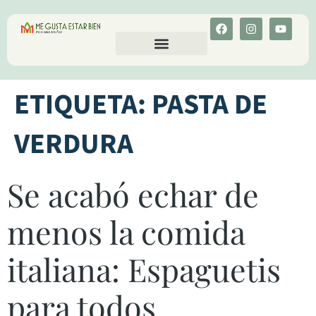
CALCULA TU COLESTEROL
MENU-ANT
ETIQUETA:
PASTA DE
VERDURA
Se acabó echar de
menos la comida
italiana: Espaguetis
para todos