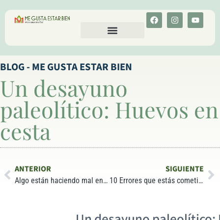
CALCULA TU COLESTEROL
MENU-ANT
BLOG - ME GUSTA ESTAR BIEN
Un desayuno
paleolítico: Huevos en
cesta
ANTERIOR
SIGUIENTE
Algo están haciendo mal en USA
10 Errores que estás cometiendo al intentar adelgazar
Un desayuno paleolítico: