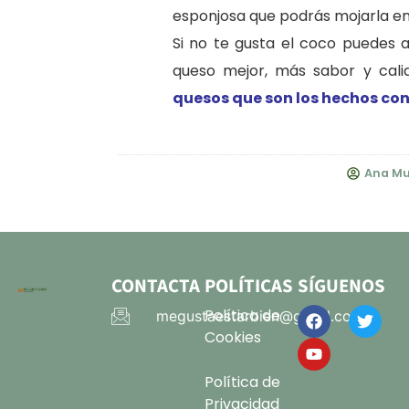
esponjosa que podrás mojarla e
Si no te gusta el coco puedes 
queso mejor, más sabor y cali
quesos que son los hechos con
Ana Mu
CONTACTA
POLÍTICAS
SÍGUENOS
Política de
megustaestarbien@gmail.com
Cookies
Política de
Privacidad