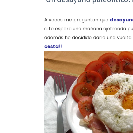
A veces me preguntan que
desayuno
si te espera una mañana ajetreada p
además he decidido darle una vuelta a
cesta!!