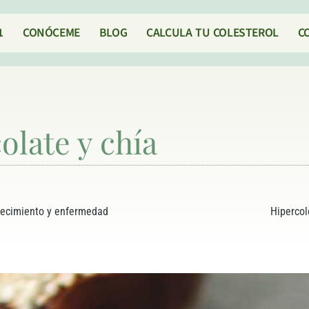
1
CONÓCEME
BLOG
CALCULA TU COLESTEROL
C
late y chía
ejecimiento y enfermedad
Hipercol