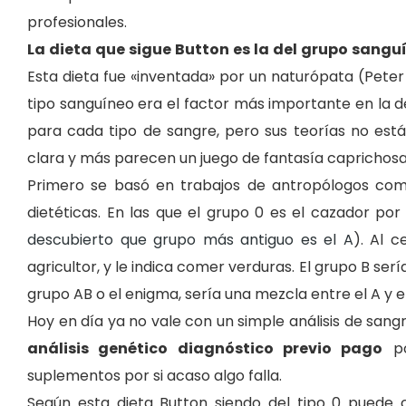
profesionales.
La dieta que sigue Button es la del grupo sanguí
Esta dieta fue «inventada» por un naturópata (Peter
tipo sanguíneo era el factor más importante en la d
para cada tipo de sangre, pero sus teorías no están
clara y más parecen un juego de fantasía caprichosa
Primero se basó en trabajos de antropólogos c
dietéticas. En las que el grupo 0 es el cazador por
descubierto que grupo más antiguo es el A
). Al c
agricultor, y le indica comer verduras. El grupo B se
grupo AB o el enigma, sería una mezcla entre el A y e
Hoy en día ya no vale con un simple análisis de san
análisis genético diagnóstico previo pago
po
suplementos por si acaso algo falla.
Según esta dieta Button siendo del tipo 0 puede c