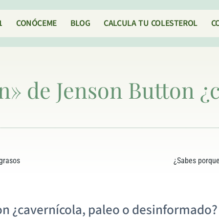
1
CONÓCEME
BLOG
CALCULA TU COLESTEROL
C
n» de Jenson Button ¿c
 grasos
¿Sabes porque
n ¿cavernícola, paleo o desinformado?