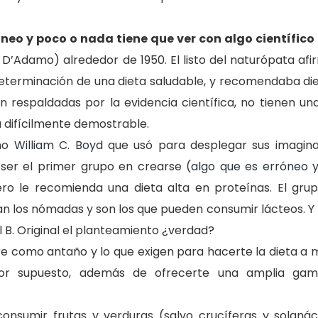
neo y poco o nada tiene que ver con algo científico 
 D’Adamo) alrededor de 1950. El listo del naturópata af
eterminación de una dieta saludable, y recomendaba diet
 respaldadas por la evidencia científica, no tienen una
 difícilmente demostrable.
omo
William C. Boyd
que usó para desplegar sus imagina
 ser el primer grupo en crearse (
algo que es erróneo 
ero le recomienda una dieta alta en proteínas. El grup
rían los nómadas y son los que pueden consumir lácteos. Y 
l B. Original el planteamiento ¿verdad?
gre como antaño y lo que exigen para hacerte la dieta a
r supuesto, además de ofrecerte una amplia gam
onsumir frutas y verduras (salvo crucíferas y solanác