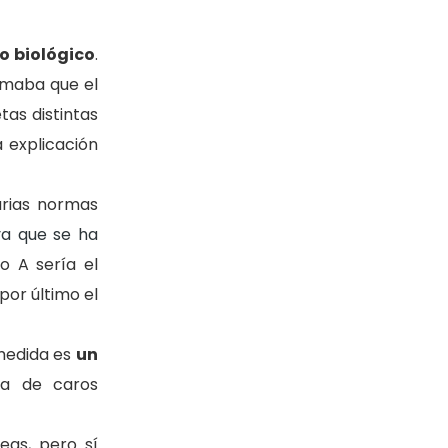
o biológico
.
irmaba que el
as distintas
 explicación
rias normas
ya que se ha
o A sería el
por último el
 medida es
un
a de caros
eas, pero sí