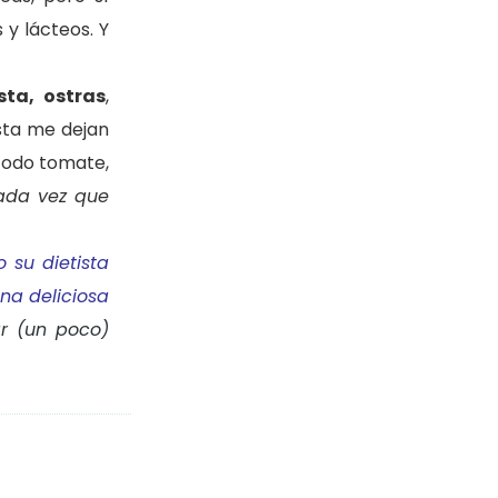
y lácteos. Y
sta,
ostras
,
sta me dejan
 todo tomate,
cada vez que
 su dietista
na deliciosa
ar (un poco)