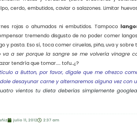
, cerdo, embutidos, caviar o salazones. Limitar huevos 
rnes rojas o ahumados ni embutidos. Tampoco
lango
 compensar tremendo disgusto de no poder comer lango
go y pasta. Eso sí, toca comer ciruelas, piña, uva y sobre
o va a ser porque la sangre se me volvería vinagre 
gazar tendría que tomar….. tofu..¿?
rtículo a Button, por favor, dígale que me ofrezco como
ándole desayunar carne y alternaremos alguna vez con
u
cuatro vientos tu dieta deberías simplemente google
uñiz
julio 11, 2012
2:37 am