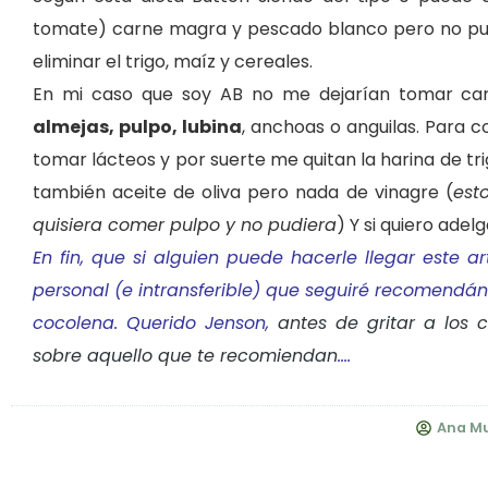
tomate) carne magra y pescado blanco pero no pulpo
eliminar el trigo, maíz y cereales.
En mi caso que soy AB no me dejarían tomar ca
almejas, pulpo, lubina
, anchoas o anguilas. Para
tomar lácteos y por suerte me quitan la harina de tri
también aceite de oliva pero nada de vinagre (
est
quisiera
comer pulpo
y no pudiera
) Y si quiero adel
En fin, que si alguien puede hacerle llegar este a
personal (e intransferible) que seguiré recomend
cocolena
. Querido Jenson,
antes de gritar a los 
sobre aquello que te recomiendan
….
Ana M