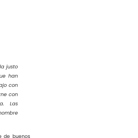
la justo
que han
ajo con
rne con
na. Las
 hombre
e de buenos