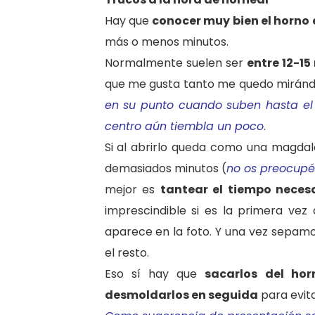
Hay que
conocer muy bien el horno 
más o menos minutos.
Normalmente suelen ser
entre 12-15
que me gusta tanto me quedo mirán
en su punto cuando suben hasta el 
centro aún tiembla un poco
.
Si al abrirlo queda como una magdale
demasiados minutos (
no os preocupé
mejor es
tantear el tiempo neces
imprescindible si es la primera vez
aparece en la foto. Y una vez sepam
el resto.
Eso sí hay que
sacarlos del ho
desmoldarlos en seguida
para evita