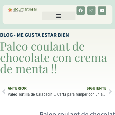
CALCULA TU COLESTEROL
MENU-ANT
BLOG - ME GUSTA ESTAR BIEN
Paleo coulant de
chocolate con crema
de menta !!
ANTERIOR
SIGUIENTE
Paleo Tortilla de Calabacín y Jamón!!
Carta para romper con un amor…..al azúcar.
Paleo coulant de chocola