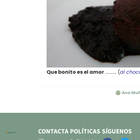
Que bonito es el amor
………… (
al choc
Ana Muñ
CONTACTA
POLÍTICAS
SÍGUENOS