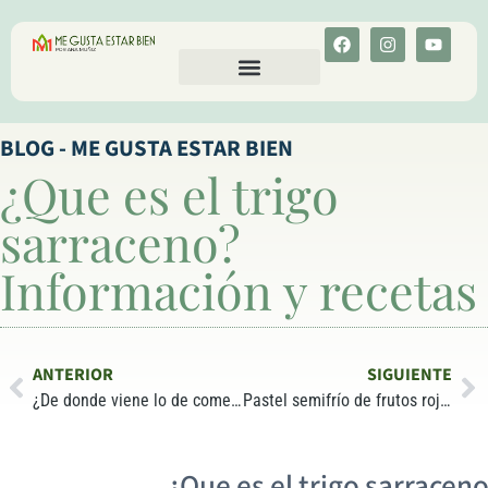
CALCULA TU COLESTEROL
MENU-ANT
BLOG - ME GUSTA ESTAR BIEN
¿Que es el trigo
sarraceno?
Información y recetas
ANTERIOR
SIGUIENTE
¿De donde viene lo de comer 5 piezas de fruta o verdura al día?
Pastel semifrío de frutos rojos, sin gluten y sin azúcar
¿Que es el trigo sarracen