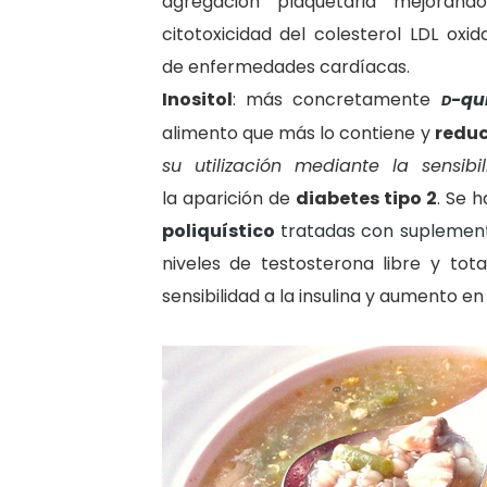
agregación plaquetaria mejorando
citotoxicidad del colesterol LDL ox
de enfermedades cardíacas.
Inositol
: más concretamente
-qui
D
alimento que más lo contiene y
reduc
su utilización mediante la sensibi
la aparición de
diabetes tipo 2
. Se 
poliquístico
tratadas con suplemen
niveles de testosterona libre y tota
sensibilidad a la insulina y aumento en