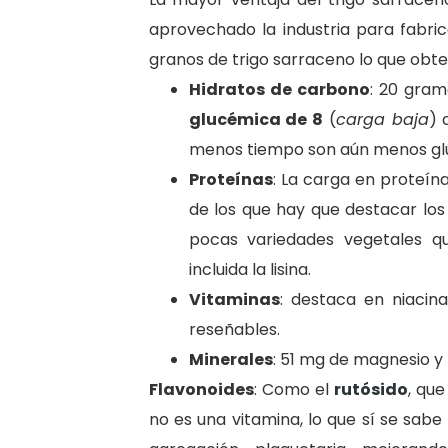
aprovechado la industria para
fabri
granos de trigo sarraceno lo que obte
Hidratos de carbono
: 20 gra
glucémica de 8
(
carga baja
) 
menos tiempo son aún menos glú
Proteínas
: La carga en proteín
de los que hay que destacar los
pocas variedades vegetales 
incluida la lisina.
Vitaminas
: destaca en niacina
reseñables.
Minerales
: 51 mg de magnesio y 
Flavonoides
: Como el
rutósido
, qu
no es una vitamina, lo que sí se sabe