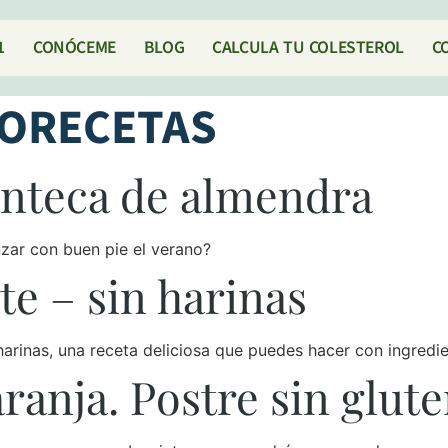
1
CONÓCEME
BLOG
CALCULA TU COLESTEROL
C
ORECETAS
nteca de almendra
ar con buen pie el verano?
te – sin harinas
harinas, una receta deliciosa que puedes hacer con ingredi
ranja. Postre sin glut