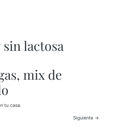
 sin lactosa
gas, mix de
do
n tu casa.
Siguiente
→