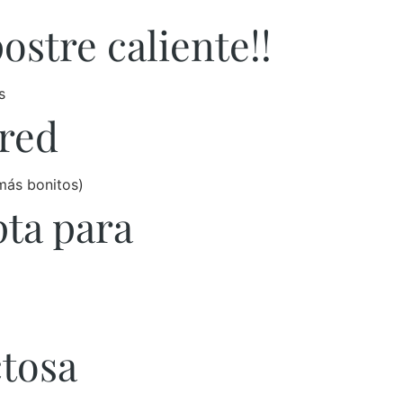
ostre caliente!!
s
 red
más bonitos)
pta para
ctosa