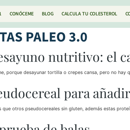
1
CONÓCEME
BLOG
CALCULA TU COLESTEROL
C
TAS PALEO 3.0
sayuno nutritivo: el c
he, porque desayunar tortilla o crepes cansa, pero no hay q
udocereal para añadir 
s que otros pseudocereales sin gluten, además estas proteí
 prueba de balas